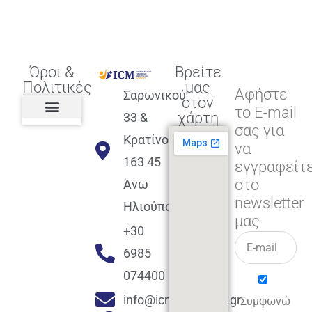
Όροι &
Βρείτε
Πολιτικές
μας
Αφήστε
Σαρωνικού
στον
το E-mail
χάρτη
33 &
σας για
Πολιτική διαφορετικότητας,
ισότητας, συμπερίληψης
Πολιτική διαχείρισης
Συμφωνία εγγραφής
Πολιτική μερική ολοκλήρωσης
Πολιτική πληρωμών
Η Επιχείρηση
Πολιτική επιστροφής
Πολιτική Μετεγγραφής
Πολιτική ασθένειας
Αποφοίτηση και υποστήριξη
(Alumni support)
Κρατίνου
να
163 45
εγγραφείτ
στο
Άνω
newsletter
Ηλιούπολη
μας
+30
6985
074400
info@icmacademy.gr
Συμφωνώ