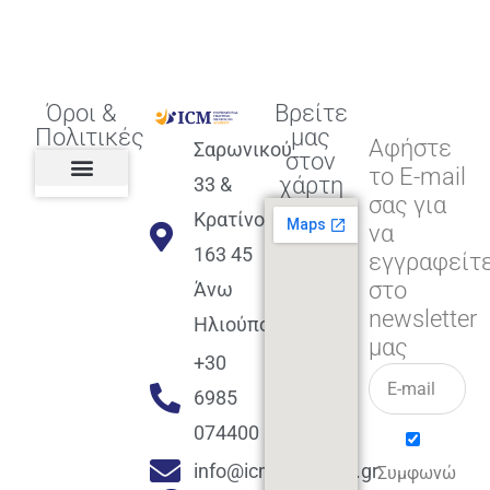
Όροι &
Βρείτε
Πολιτικές
μας
Αφήστε
Σαρωνικού
στον
το E-mail
χάρτη
33 &
σας για
Πολιτική διαφορετικότητας,
ισότητας, συμπερίληψης
Πολιτική διαχείρισης
Συμφωνία εγγραφής
Πολιτική μερική ολοκλήρωσης
Πολιτική πληρωμών
Η Επιχείρηση
Πολιτική επιστροφής
Πολιτική Μετεγγραφής
Πολιτική ασθένειας
Αποφοίτηση και υποστήριξη
(Alumni support)
Κρατίνου
να
163 45
εγγραφείτ
στο
Άνω
newsletter
Ηλιούπολη
μας
+30
6985
074400
info@icmacademy.gr
Συμφωνώ