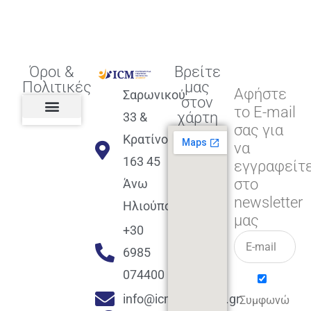
Όροι &
Βρείτε
Πολιτικές
μας
Αφήστε
Σαρωνικού
στον
το E-mail
χάρτη
33 &
σας για
Πολιτική διαφορετικότητας,
ισότητας, συμπερίληψης
Πολιτική διαχείρισης
Συμφωνία εγγραφής
Πολιτική μερική ολοκλήρωσης
Πολιτική πληρωμών
Η Επιχείρηση
Πολιτική επιστροφής
Πολιτική Μετεγγραφής
Πολιτική ασθένειας
Αποφοίτηση και υποστήριξη
(Alumni support)
Κρατίνου
να
163 45
εγγραφείτ
στο
Άνω
newsletter
Ηλιούπολη
μας
+30
6985
074400
info@icmacademy.gr
Συμφωνώ