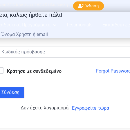
ού 33 & Κρατίνου, 163 45 Ηλιούπολη
Σύνδεση
εια, καλώς ήρθατε πάλι!
αιδευτικά Προγράμματα
Testimonials
Εκπαιδευτές
Forgot Passwor
Κράτησε με συνδεδεμένο
Σύνδεση
Δεν έχετε λογαριασμό;
Εγγραφείτε τώρα