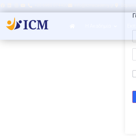
+30 6985 074400
info@icmacademy.gr
Σαρωνικ
Γ
Η Ακαδημία
Εκπ