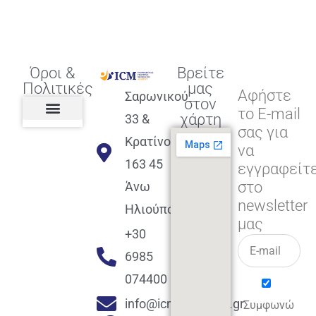
Όροι &
Βρείτε
Πολιτικές
μας
Αφήστε
Σαρωνικού
στον
το E-mail
χάρτη
33 &
σας για
Πολιτική διαφορετικότητας,
ισότητας, συμπερίληψης
Πολιτική διαχείρισης
Συμφωνία εγγραφής
Πολιτική μερική ολοκλήρωσης
Πολιτική πληρωμών
Η Επιχείρηση
Πολιτική επιστροφής
Πολιτική Μετεγγραφής
Πολιτική ασθένειας
Αποφοίτηση και υποστήριξη
(Alumni support)
Κρατίνου
να
163 45
εγγραφείτ
στο
Άνω
newsletter
Ηλιούπολη
μας
+30
6985
074400
info@icmacademy.gr
Συμφωνώ