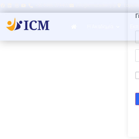
+30 6985 074400
info@icmacademy.gr
Σαρωνικ
Γ
Η Ακαδημία
Εκπ