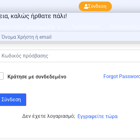
ού 33 & Κρατίνου, 163 45 Ηλιούπολη
Σύνδεση
εια, καλώς ήρθατε πάλι!
αιδευτικά Προγράμματα
Testimonials
Εκπαιδευτές
Forgot Passwor
Κράτησε με συνδεδεμένο
Σύνδεση
Δεν έχετε λογαριασμό;
Εγγραφείτε τώρα