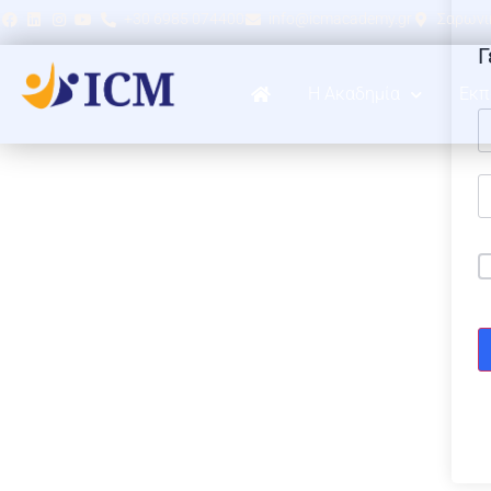
+30 6985 074400
info@icmacademy.gr
Σαρωνικ
Γ
Η Ακαδημία
Εκπ