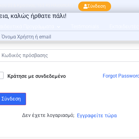
ού 33 & Κρατίνου, 163 45 Ηλιούπολη
Σύνδεση
εια, καλώς ήρθατε πάλι!
αιδευτικά Προγράμματα
Testimonials
Εκπαιδευτές
Forgot Passwor
Κράτησε με συνδεδεμένο
Σύνδεση
Δεν έχετε λογαριασμό;
Εγγραφείτε τώρα