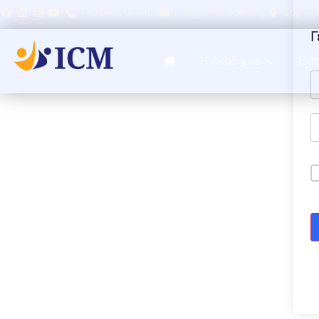
+30 6985 074400
info@icmacademy.gr
Σαρωνικ
Γ
Η Ακαδημία
Εκπ