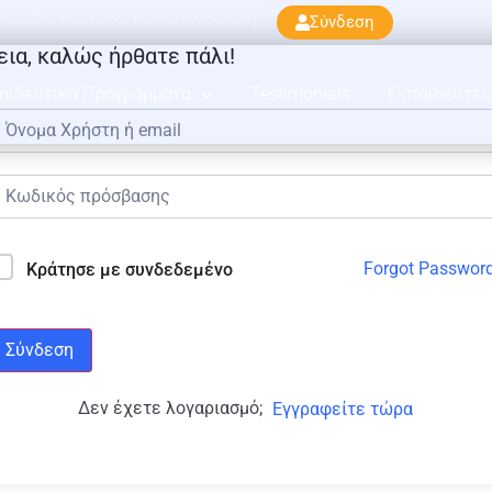
ού 33 & Κρατίνου, 163 45 Ηλιούπολη
Σύνδεση
εια, καλώς ήρθατε πάλι!
αιδευτικά Προγράμματα
Testimonials
Εκπαιδευτές
Forgot Passwor
Κράτησε με συνδεδεμένο
Σύνδεση
Δεν έχετε λογαριασμό;
Εγγραφείτε τώρα