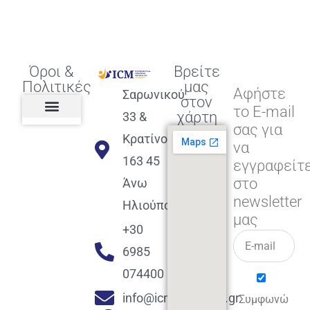
Όροι &
Βρείτε
Πολιτικές
μας
Αφήστε
Σαρωνικού
στον
το E-mail
χάρτη
33 &
σας για
Πολιτική διαφορετικότητας,
ισότητας, συμπερίληψης
Πολιτική διαχείρισης
Συμφωνία εγγραφής
Πολιτική μερική ολοκλήρωσης
Πολιτική πληρωμών
Η Επιχείρηση
Πολιτική επιστροφής
Πολιτική Μετεγγραφής
Πολιτική ασθένειας
Αποφοίτηση και υποστήριξη
(Alumni support)
Κρατίνου
να
163 45
εγγραφείτ
στο
Άνω
newsletter
Ηλιούπολη
μας
+30
6985
074400
info@icmacademy.gr
Συμφωνώ