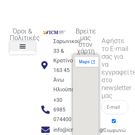
Όροι &
Βρείτε
Πολιτικές
μας
Αφήστε
Σαρωνικού
στον
το E-mail
χάρτη
33 &
σας για
Πολιτική διαφορετικότητας,
ισότητας, συμπερίληψης
Πολιτική διαχείρισης
Συμφωνία εγγραφής
Πολιτική μερική ολοκλήρωσης
Πολιτική πληρωμών
Η Επιχείρηση
Πολιτική επιστροφής
Πολιτική Μετεγγραφής
Πολιτική ασθένειας
Αποφοίτηση και υποστήριξη
(Alumni support)
Κρατίνου
να
163 45
εγγραφείτ
στο
Άνω
newsletter
Ηλιούπολη
μας
+30
6985
074400
info@icmacademy.gr
Συμφωνώ