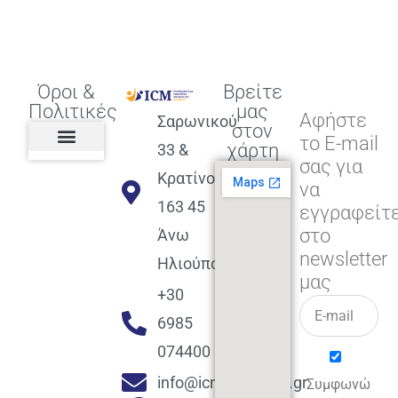
Όροι &
Βρείτε
Πολιτικές
μας
Αφήστε
Σαρωνικού
στον
το E-mail
χάρτη
33 &
σας για
Πολιτική διαφορετικότητας,
ισότητας, συμπερίληψης
Πολιτική διαχείρισης
Συμφωνία εγγραφής
Πολιτική μερική ολοκλήρωσης
Πολιτική πληρωμών
Η Επιχείρηση
Πολιτική επιστροφής
Πολιτική Μετεγγραφής
Πολιτική ασθένειας
Αποφοίτηση και υποστήριξη
(Alumni support)
Κρατίνου
να
163 45
εγγραφείτ
στο
Άνω
newsletter
Ηλιούπολη
μας
+30
6985
074400
info@icmacademy.gr
Συμφωνώ