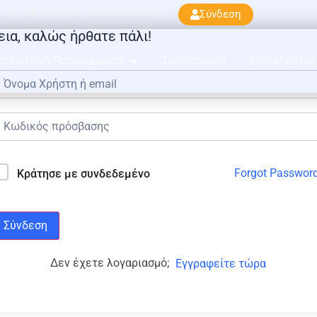
ού 33 & Κρατίνου, 163 45 Ηλιούπολη
Σύνδεση
εια, καλώς ήρθατε πάλι!
αιδευτικά Προγράμματα
Testimonials
Εκπαιδευτές
Forgot Passwor
Κράτησε με συνδεδεμένο
Σύνδεση
Δεν έχετε λογαριασμό;
Εγγραφείτε τώρα