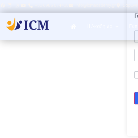
+30 6985 074400
info@icmacademy.gr
Σαρωνικ
Γ
Η Ακαδημία
Εκπ