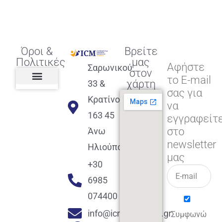
Όροι &
Βρείτε
Πολιτικές
μας
Αφήστε
Σαρωνικού
στον
το E-mail
χάρτη
33 &
σας για
Πολιτική διαφορετικότητας,
ισότητας, συμπερίληψης
Πολιτική διαχείρισης
Συμφωνία εγγραφής
Πολιτική μερική ολοκλήρωσης
Πολιτική πληρωμών
Η Επιχείρηση
Πολιτική επιστροφής
Πολιτική Μετεγγραφής
Πολιτική ασθένειας
Αποφοίτηση και υποστήριξη
(Alumni support)
Κρατίνου
να
163 45
εγγραφείτ
στο
Άνω
newsletter
Ηλιούπολη
μας
+30
6985
074400
info@icmacademy.gr
Συμφωνώ