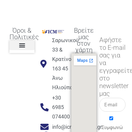
Όροι &
Βρείτε
Πολιτικές
μας
Αφήστε
Σαρωνικού
στον
το E-mail
χάρτη
33 &
σας για
Πολιτική διαφορετικότητας,
ισότητας, συμπερίληψης
Πολιτική διαχείρισης
Συμφωνία εγγραφής
Πολιτική μερική ολοκλήρωσης
Πολιτική πληρωμών
Η Επιχείρηση
Πολιτική επιστροφής
Πολιτική Μετεγγραφής
Πολιτική ασθένειας
Αποφοίτηση και υποστήριξη
(Alumni support)
Κρατίνου
να
163 45
εγγραφείτ
στο
Άνω
newsletter
Ηλιούπολη
μας
+30
6985
074400
info@icmacademy.gr
Συμφωνώ