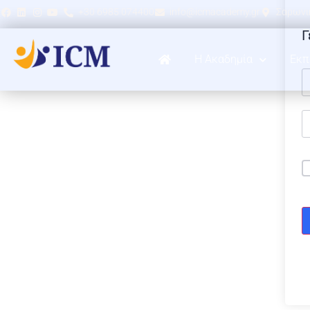
+30 6985 074400
info@icmacademy.gr
Σαρωνικ
Γ
Η Ακαδημία
Εκπ