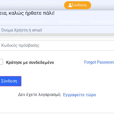
ού 33 & Κρατίνου, 163 45 Ηλιούπολη
Σύνδεση
εια, καλώς ήρθατε πάλι!
αιδευτικά Προγράμματα
Testimonials
Εκπαιδευτές
Forgot Passwor
Κράτησε με συνδεδεμένο
Σύνδεση
Δεν έχετε λογαριασμό;
Εγγραφείτε τώρα