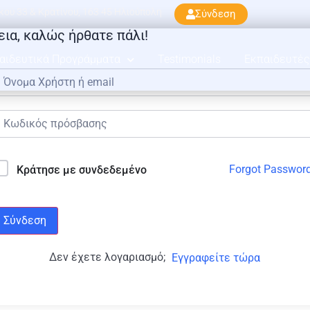
ού 33 & Κρατίνου, 163 45 Ηλιούπολη
Σύνδεση
εια, καλώς ήρθατε πάλι!
αιδευτικά Προγράμματα
Testimonials
Εκπαιδευτές
Forgot Passwor
Κράτησε με συνδεδεμένο
Σύνδεση
Δεν έχετε λογαριασμό;
Εγγραφείτε τώρα