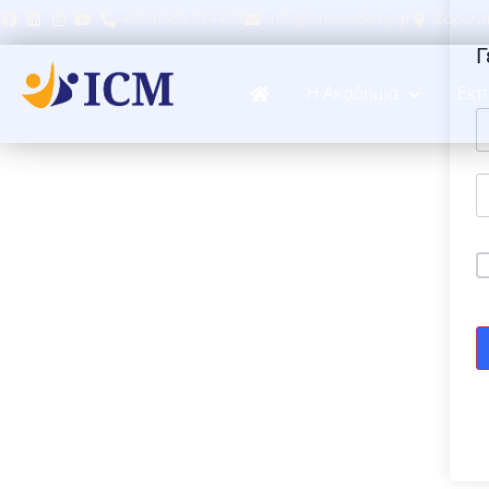
+30 6985 074400
info@icmacademy.gr
Σαρωνικ
Γ
Η Ακαδημία
Εκπ