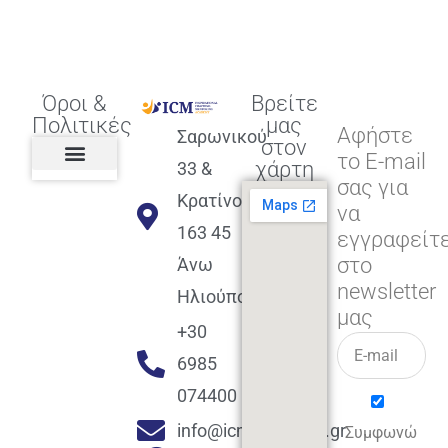
Όροι &
Βρείτε
Πολιτικές
μας
Αφήστε
Σαρωνικού
στον
το E-mail
χάρτη
33 &
σας για
Πολιτική διαφορετικότητας,
ισότητας, συμπερίληψης
Πολιτική διαχείρισης
Συμφωνία εγγραφής
Πολιτική μερική ολοκλήρωσης
Πολιτική πληρωμών
Η Επιχείρηση
Πολιτική επιστροφής
Πολιτική Μετεγγραφής
Πολιτική ασθένειας
Αποφοίτηση και υποστήριξη
(Alumni support)
Κρατίνου
να
163 45
εγγραφείτ
στο
Άνω
newsletter
Ηλιούπολη
μας
+30
6985
074400
info@icmacademy.gr
Συμφωνώ