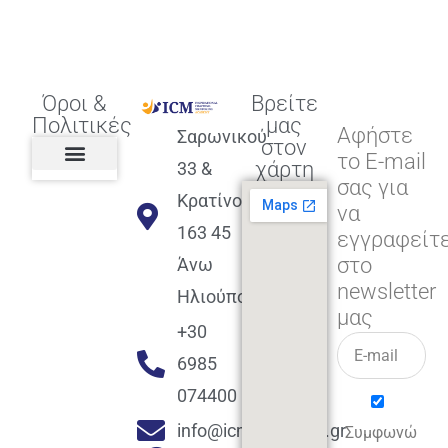
Όροι &
Βρείτε
Πολιτικές
μας
Αφήστε
Σαρωνικού
στον
το E-mail
χάρτη
33 &
σας για
Πολιτική διαφορετικότητας,
ισότητας, συμπερίληψης
Πολιτική διαχείρισης
Συμφωνία εγγραφής
Πολιτική μερική ολοκλήρωσης
Πολιτική πληρωμών
Η Επιχείρηση
Πολιτική επιστροφής
Πολιτική Μετεγγραφής
Πολιτική ασθένειας
Αποφοίτηση και υποστήριξη
(Alumni support)
Κρατίνου
να
163 45
εγγραφείτ
στο
Άνω
newsletter
Ηλιούπολη
μας
+30
6985
074400
info@icmacademy.gr
Συμφωνώ