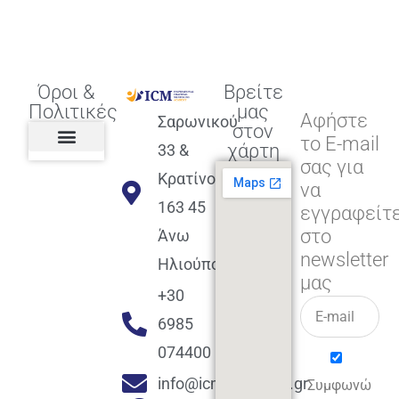
Όροι &
Βρείτε
Πολιτικές
μας
Αφήστε
Σαρωνικού
στον
το E-mail
χάρτη
33 &
σας για
Πολιτική διαφορετικότητας,
ισότητας, συμπερίληψης
Πολιτική διαχείρισης
Συμφωνία εγγραφής
Πολιτική μερική ολοκλήρωσης
Πολιτική πληρωμών
Η Επιχείρηση
Πολιτική επιστροφής
Πολιτική Μετεγγραφής
Πολιτική ασθένειας
Αποφοίτηση και υποστήριξη
(Alumni support)
Κρατίνου
να
163 45
εγγραφείτ
στο
Άνω
newsletter
Ηλιούπολη
μας
+30
6985
074400
info@icmacademy.gr
Συμφωνώ