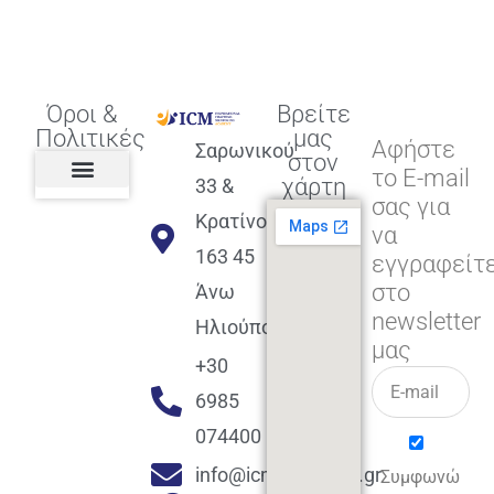
Όροι &
Βρείτε
Πολιτικές
μας
Αφήστε
Σαρωνικού
στον
το E-mail
χάρτη
33 &
σας για
Πολιτική διαφορετικότητας,
ισότητας, συμπερίληψης
Πολιτική διαχείρισης
Συμφωνία εγγραφής
Πολιτική μερική ολοκλήρωσης
Πολιτική πληρωμών
Η Επιχείρηση
Πολιτική επιστροφής
Πολιτική Μετεγγραφής
Πολιτική ασθένειας
Αποφοίτηση και υποστήριξη
(Alumni support)
Κρατίνου
να
163 45
εγγραφείτ
στο
Άνω
newsletter
Ηλιούπολη
μας
+30
6985
074400
info@icmacademy.gr
Συμφωνώ