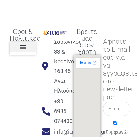
Όροι &
Βρείτε
Πολιτικές
μας
Αφήστε
Σαρωνικού
στον
το E-mail
χάρτη
33 &
σας για
Πολιτική διαφορετικότητας,
ισότητας, συμπερίληψης
Πολιτική διαχείρισης
Συμφωνία εγγραφής
Πολιτική μερική ολοκλήρωσης
Πολιτική πληρωμών
Η Επιχείρηση
Πολιτική επιστροφής
Πολιτική Μετεγγραφής
Πολιτική ασθένειας
Αποφοίτηση και υποστήριξη
(Alumni support)
Κρατίνου
να
163 45
εγγραφείτ
στο
Άνω
newsletter
Ηλιούπολη
μας
+30
6985
074400
info@icmacademy.gr
Συμφωνώ