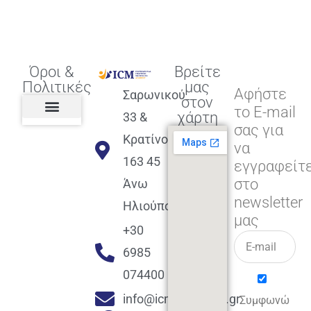
Όροι &
Βρείτε
Πολιτικές
μας
Αφήστε
Σαρωνικού
στον
το E-mail
χάρτη
33 &
σας για
Πολιτική διαφορετικότητας,
ισότητας, συμπερίληψης
Πολιτική διαχείρισης
Συμφωνία εγγραφής
Πολιτική μερική ολοκλήρωσης
Πολιτική πληρωμών
Η Επιχείρηση
Πολιτική επιστροφής
Πολιτική Μετεγγραφής
Πολιτική ασθένειας
Αποφοίτηση και υποστήριξη
(Alumni support)
Κρατίνου
να
163 45
εγγραφείτ
στο
Άνω
newsletter
Ηλιούπολη
μας
+30
6985
074400
info@icmacademy.gr
Συμφωνώ