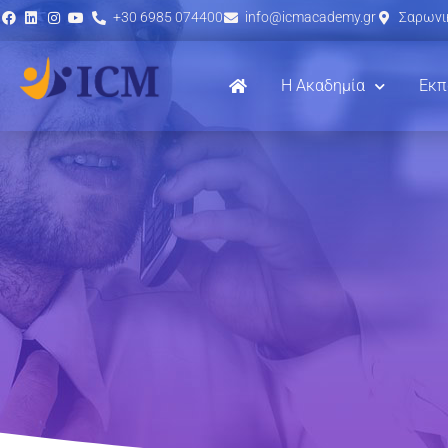
+30 6985 074400
info@icmacademy.gr
Σαρωνικ
Η Ακαδημία
Εκπ