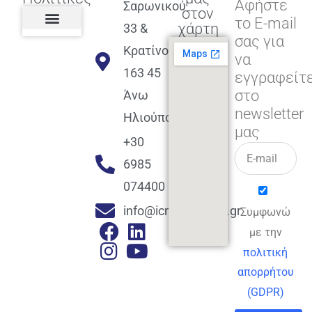
Αφήστε
Σαρωνικού
στον
το E-mail
χάρτη
33 &
σας για
Πολιτική διαφορετικότητας,
ισότητας, συμπερίληψης
Πολιτική διαχείρισης
Συμφωνία εγγραφής
Πολιτική μερική ολοκλήρωσης
Πολιτική πληρωμών
Η Επιχείρηση
Πολιτική επιστροφής
Πολιτική Μετεγγραφής
Πολιτική ασθένειας
Αποφοίτηση και υποστήριξη
(Alumni support)
Κρατίνου
να
163 45
εγγραφείτ
στο
Άνω
newsletter
Ηλιούπολη
μας
+30
6985
074400
info@icmacademy.gr
Συμφωνώ
με την
πολιτική
απορρήτου
(GDPR)