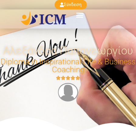
Σύνδεση
Αλεξάνδρα Παπαγεωργίου
Diploma in Inspirational Life & Business
Coaching




