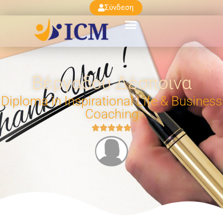
Σύνδεση
Βέργαδου Δέσποινα
Diploma in Inspirational Life & Business
Coaching




