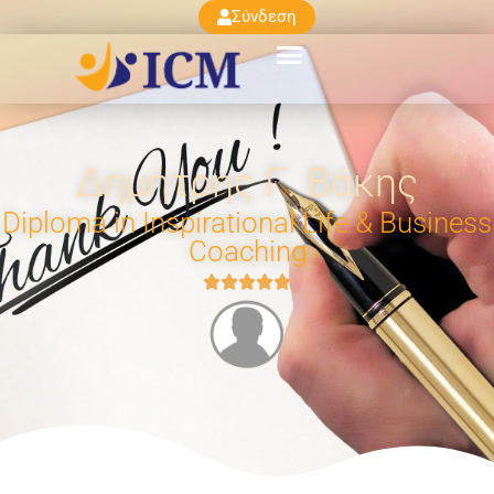
Σύνδεση
Δημήτρης Γ. Βάκης
Diploma in Inspirational Life & Business
Coaching




