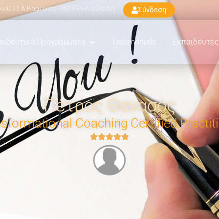
ού 33 & Κρατίνου, 163 45 Ηλιούπολη
Σύνδεση
αιδευτικά Προγράμματα
Testimonials
Εκπαιδευτές
Πέτρος Θανασός
sformational Coaching Certified Practit




