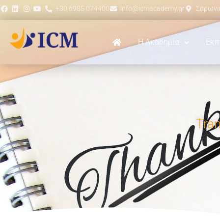
+30 6985 074400
info@icmacademy.gr
Σαρωνικ
Η Ακαδημία
Εκπ
Tran