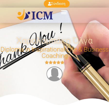
Σύνδεση
Χαραλαμπάκη Όλγα
Diploma in Inspirational Life & Business
Coaching




