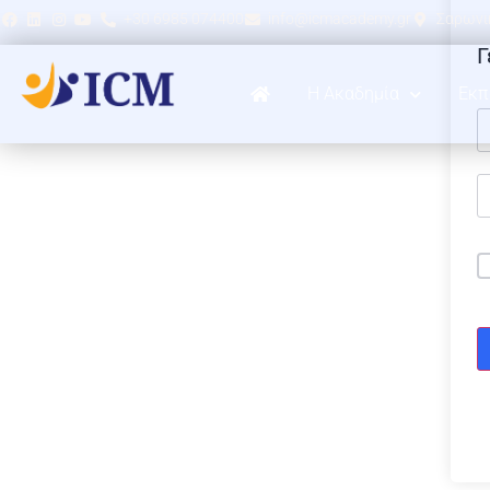
+30 6985 074400
info@icmacademy.gr
Σαρωνικ
Γ
Η Ακαδημία
Εκπ