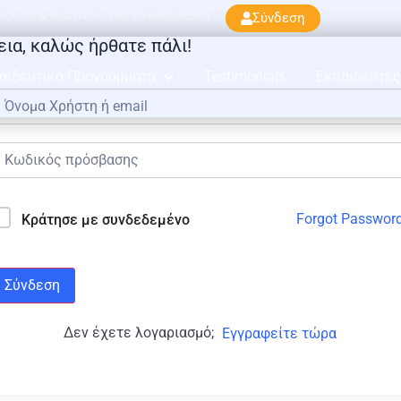
ού 33 & Κρατίνου, 163 45 Ηλιούπολη
Σύνδεση
εια, καλώς ήρθατε πάλι!
αιδευτικά Προγράμματα
Testimonials
Εκπαιδευτές
Forgot Passwor
Κράτησε με συνδεδεμένο
Σύνδεση
Δεν έχετε λογαριασμό;
Εγγραφείτε τώρα