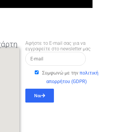
χάρτη
Αφήστε το E-mail σας για να
εγγραφείτε στο newsletter μας
Συμφωνώ με την
πολιτική
απορρήτου (GDPR)
Ναι