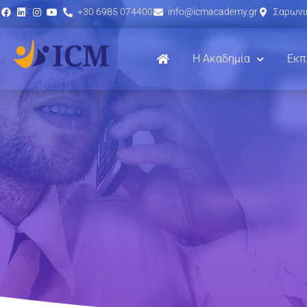
+30 6985 074400
info@icmacademy.gr
Σαρωνικ
Η Ακαδημία
Εκπ