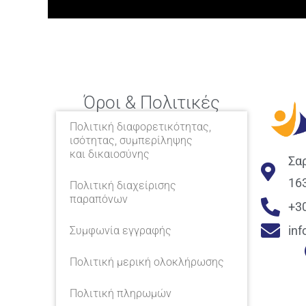
Όροι & Πολιτικές
Πολιτική διαφορετικότητας,
ισότητας, συμπερίληψης
και δικαιοσύνης
Σα
16
Πολιτική διαχείρισης
παραπόνων
+3
in
Συμφωνία εγγραφής
Πολιτική μερική ολοκλήρωσης
Πολιτική πληρωμών