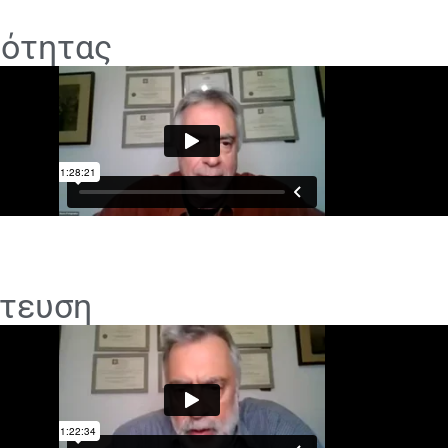
κότητας
στευση