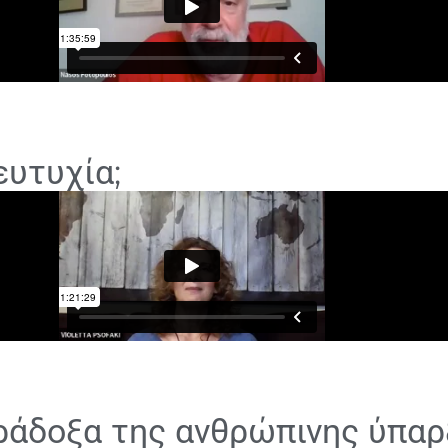
ευτυχία;
αράδοξα της ανθρώπινης ύπα