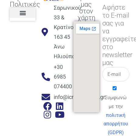
Πολιτικές
μας
Αφήστε
Σαρωνικού
στον
το E-mail
χάρτη
33 &
σας για
Πολιτική διαφορετικότητας,
ισότητας, συμπερίληψης
Πολιτική διαχείρισης
Συμφωνία εγγραφής
Πολιτική μερική ολοκλήρωσης
Πολιτική πληρωμών
Η Επιχείρηση
Πολιτική επιστροφής
Πολιτική Μετεγγραφής
Πολιτική ασθένειας
Αποφοίτηση και υποστήριξη
(Alumni support)
Κρατίνου
να
163 45
εγγραφείτ
στο
Άνω
newsletter
Ηλιούπολη
μας
+30
6985
074400
info@icmacademy.gr
Συμφωνώ
με την
πολιτική
απορρήτου
(GDPR)