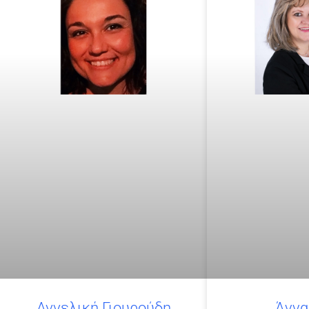
Αγγελική Γιουρούδη
Άννα