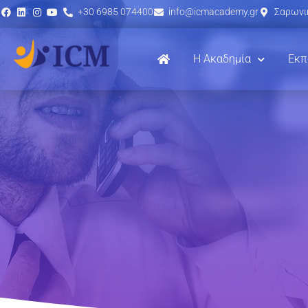
+30 6985 074400
info@icmacademy.gr
Σαρωνικ
Η Ακαδημία
Εκπ