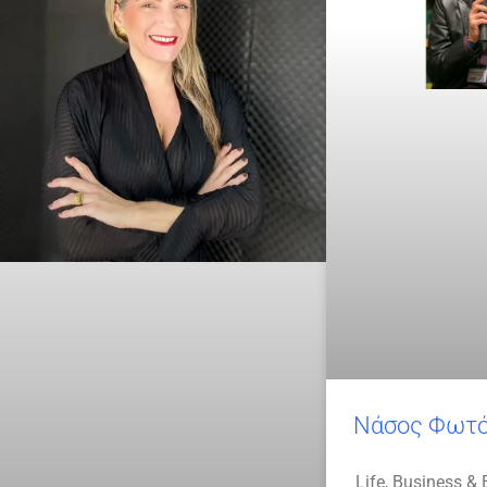
Νάσος Φωτό
Life, Business &