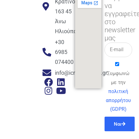
Κρατίνου
να
163 45
εγγραφείτ
στο
Άνω
newsletter
Ηλιούπολη
μας
+30
6985
074400
info@icmacademy.gr
Συμφωνώ
με την
πολιτική
απορρήτου
(GDPR)
Ναι