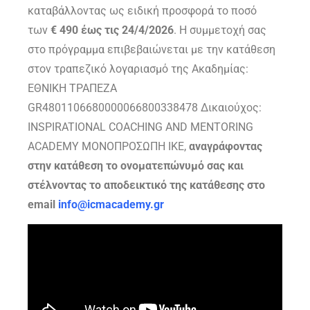
καταβάλλοντας ως ειδική προσφορά το ποσό
των
€ 490 έως τις 24/4/2026
. Η συμμετοχή σας
στο πρόγραμμα επιβεβαιώνεται με την κατάθεση
στον τραπεζικό λογαριασμό της Ακαδημίας:
ΕΘΝΙΚΗ ΤΡΑΠΕΖΑ
GR4801106680000066800338478 Δικαιούχος:
INSPIRATIONAL COACHING AND MENTORING
ACADEMY ΜΟΝΟΠΡΟΣΩΠΗ ΙΚΕ,
αναγράφοντας
στην κατάθεση το ονοματεπώνυμό σας
και
στέλνοντας το αποδεικτικό της κατάθεσης στο
email
info@icmacademy.gr