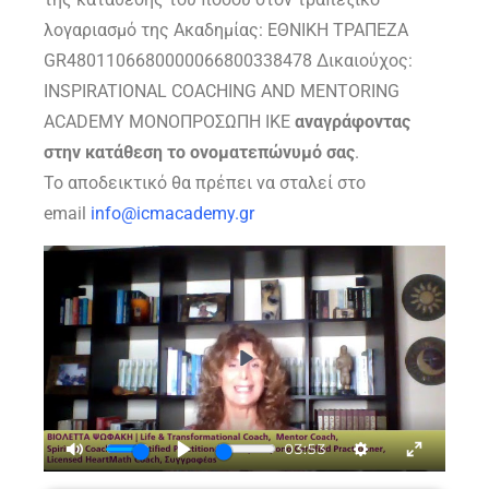
λογαριασμό της Ακαδημίας: ΕΘΝΙΚΗ ΤΡΑΠΕΖΑ
GR4801106680000066800338478 Δικαιούχος:
INSPIRATIONAL COACHING AND MENTORING
ACADEMY ΜΟΝΟΠΡΟΣΩΠΗ ΙΚΕ
αναγράφοντας
στην κατάθεση το ονοματεπώνυμό σας
.
Το αποδεικτικό θα πρέπει να σταλεί στο
email
info@icmacademy.gr
Play
03:53
Mute
Play
Settings
Enter fu