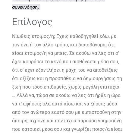
συνεννόηση. 
Επίλογος
Νιώθεις έτοιμος/η; Έχεις καθοδηγηθεί εδώ, με
τον ένα ή τον άλλο τρόπο, και διαισθάνομαι ότι
είσαι έτοιμος/η να μπεις. Σε ακούω να λες ότι σ’
έχει κουράσει το κενό που αισθάνεσαι μέσα σου,
ότι σ’ έχει εξαντλήσει η μάχη του να αποδείξεις
ότι αξίζεις και η προσπάθεια να δημιουργήσεις τη
ζωή που τόσο επιθυμείς, χωρίς μεγάλη επιτυχία.
… Αλλά να, τώρα σε ακούω να λες ότι ήρθε η ώρα
να τ’ αφήσεις όλα αυτά πίσω και να ζήσεις μέσα
από τον ανώτερο εαυτό σου με εμπιστοσύνη στην
άπειρη, άχρονη και πανταχού παρούσα νοημοσύνη
που κατοικεί μέσα σου και γνωρίζει ποιος/α είσαι