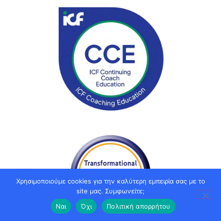
Χρησιμοποιούμε cookies για την καλύτερη εμπειρία σας με το
site μας. Συμφωνείτε;
Πίνακας Περιεχομένων
Ναι
Όχι
Πολιτική απορρήτου