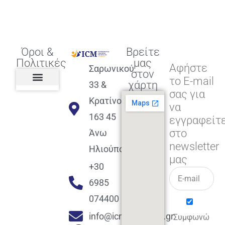
Όροι &
Βρείτε
Πολιτικές
μας
Αφήστε
Σαρωνικού
στον
το E-mail
χάρτη
33 &
σας για
Πολιτική διαφορετικότητας,
ισότητας, συμπερίληψης
Πολιτική διαχείρισης
Συμφωνία εγγραφής
Πολιτική μερική ολοκλήρωσης
Πολιτική πληρωμών
Η Επιχείρηση
Πολιτική επιστροφής
Πολιτική Μετεγγραφής
Πολιτική ασθένειας
Αποφοίτηση και υποστήριξη
(Alumni support)
Κρατίνου
να
163 45
εγγραφείτ
στο
Άνω
newsletter
Ηλιούπολη
μας
+30
6985
074400
info@icmacademy.gr
Συμφωνώ