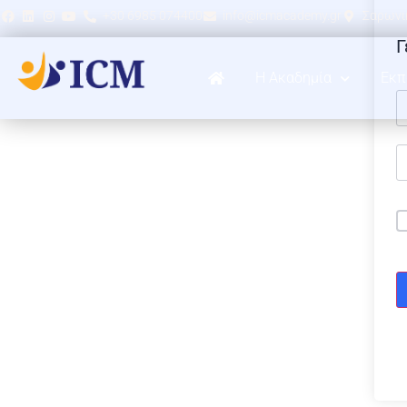
+30 6985 074400
info@icmacademy.gr
Σαρωνικ
Γ
Η Ακαδημία
Εκπ