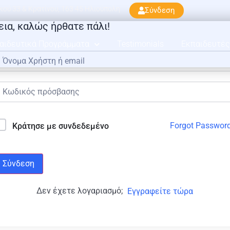
ού 33 & Κρατίνου, 163 45 Ηλιούπολη
Σύνδεση
εια, καλώς ήρθατε πάλι!
αιδευτικά Προγράμματα
Testimonials
Εκπαιδευτές
Forgot Passwor
Κράτησε με συνδεδεμένο
Σύνδεση
Δεν έχετε λογαριασμό;
Εγγραφείτε τώρα