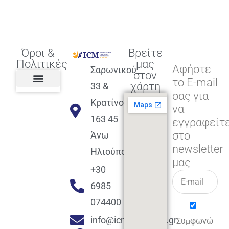
Όροι &
Βρείτε
Πολιτικές
μας
Αφήστε
Σαρωνικού
στον
το E-mail
χάρτη
33 &
σας για
Πολιτική διαφορετικότητας,
ισότητας, συμπερίληψης
Πολιτική διαχείρισης
Συμφωνία εγγραφής
Πολιτική μερική ολοκλήρωσης
Πολιτική πληρωμών
Η Επιχείρηση
Πολιτική επιστροφής
Πολιτική Μετεγγραφής
Πολιτική ασθένειας
Αποφοίτηση και υποστήριξη
(Alumni support)
Κρατίνου
να
163 45
εγγραφείτ
στο
Άνω
newsletter
Ηλιούπολη
μας
+30
6985
074400
info@icmacademy.gr
Συμφωνώ