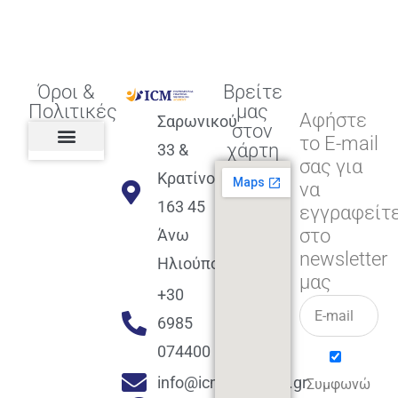
Όροι &
Βρείτε
Πολιτικές
μας
Αφήστε
Σαρωνικού
στον
το E-mail
χάρτη
33 &
σας για
Πολιτική διαφορετικότητας,
ισότητας, συμπερίληψης
Πολιτική διαχείρισης
Συμφωνία εγγραφής
Πολιτική μερική ολοκλήρωσης
Πολιτική πληρωμών
Η Επιχείρηση
Πολιτική επιστροφής
Πολιτική Μετεγγραφής
Πολιτική ασθένειας
Αποφοίτηση και υποστήριξη
(Alumni support)
Κρατίνου
να
163 45
εγγραφείτ
στο
Άνω
newsletter
Ηλιούπολη
μας
+30
6985
074400
info@icmacademy.gr
Συμφωνώ