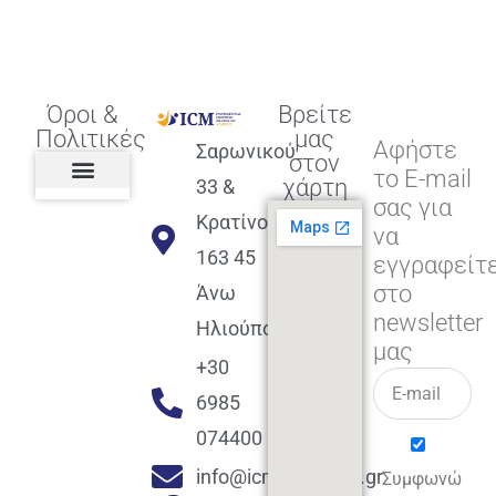
Όροι &
Βρείτε
Πολιτικές
μας
Αφήστε
Σαρωνικού
στον
το E-mail
χάρτη
33 &
σας για
Πολιτική διαφορετικότητας,
ισότητας, συμπερίληψης
Πολιτική διαχείρισης
Συμφωνία εγγραφής
Πολιτική μερική ολοκλήρωσης
Πολιτική πληρωμών
Η Επιχείρηση
Πολιτική επιστροφής
Πολιτική Μετεγγραφής
Πολιτική ασθένειας
Αποφοίτηση και υποστήριξη
(Alumni support)
Κρατίνου
να
163 45
εγγραφείτ
στο
Άνω
newsletter
Ηλιούπολη
μας
+30
6985
074400
info@icmacademy.gr
Συμφωνώ