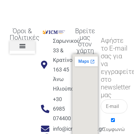
Όροι &
Βρείτε
Πολιτικές
μας
Αφήστε
Σαρωνικού
στον
το E-mail
χάρτη
33 &
σας για
Πολιτική διαφορετικότητας,
ισότητας, συμπερίληψης
Πολιτική διαχείρισης
Συμφωνία εγγραφής
Πολιτική μερική ολοκλήρωσης
Πολιτική πληρωμών
Η Επιχείρηση
Πολιτική επιστροφής
Πολιτική Μετεγγραφής
Πολιτική ασθένειας
Αποφοίτηση και υποστήριξη
(Alumni support)
Κρατίνου
να
163 45
εγγραφείτ
στο
Άνω
newsletter
Ηλιούπολη
μας
+30
6985
074400
info@icmacademy.gr
Συμφωνώ