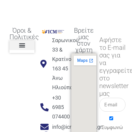
Όροι &
Βρείτε
Πολιτικές
μας
Αφήστε
Σαρωνικού
στον
το E-mail
χάρτη
33 &
σας για
Πολιτική διαφορετικότητας,
ισότητας, συμπερίληψης
Πολιτική διαχείρισης
Συμφωνία εγγραφής
Πολιτική μερική ολοκλήρωσης
Πολιτική πληρωμών
Η Επιχείρηση
Πολιτική επιστροφής
Πολιτική Μετεγγραφής
Πολιτική ασθένειας
Αποφοίτηση και υποστήριξη
(Alumni support)
Κρατίνου
να
163 45
εγγραφείτ
στο
Άνω
newsletter
Ηλιούπολη
μας
+30
6985
074400
info@icmacademy.gr
Συμφωνώ