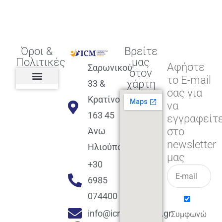
Όροι &
Βρείτε
Πολιτικές
μας
Αφήστε
Σαρωνικού
στον
το E-mail
χάρτη
33 &
σας για
Πολιτική διαφορετικότητας,
ισότητας, συμπερίληψης
Πολιτική διαχείρισης
Συμφωνία εγγραφής
Πολιτική μερική ολοκλήρωσης
Πολιτική πληρωμών
Η Επιχείρηση
Πολιτική επιστροφής
Πολιτική Μετεγγραφής
Πολιτική ασθένειας
Αποφοίτηση και υποστήριξη
(Alumni support)
Κρατίνου
να
163 45
εγγραφείτ
στο
Άνω
newsletter
Ηλιούπολη
μας
+30
6985
074400
info@icmacademy.gr
Συμφωνώ