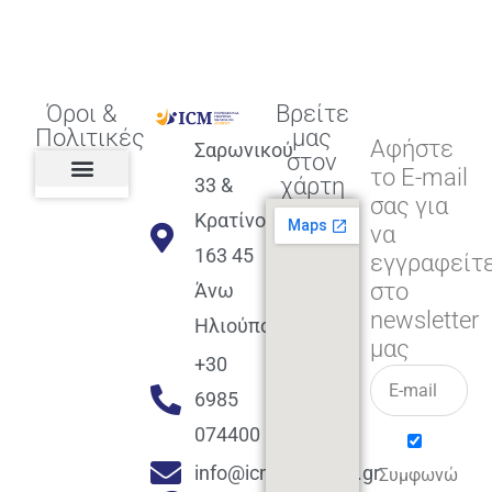
Όροι &
Βρείτε
Πολιτικές
μας
Αφήστε
Σαρωνικού
στον
το E-mail
χάρτη
33 &
σας για
Πολιτική διαφορετικότητας,
ισότητας, συμπερίληψης
Πολιτική διαχείρισης
Συμφωνία εγγραφής
Πολιτική μερική ολοκλήρωσης
Πολιτική πληρωμών
Η Επιχείρηση
Πολιτική επιστροφής
Πολιτική Μετεγγραφής
Πολιτική ασθένειας
Αποφοίτηση και υποστήριξη
(Alumni support)
Κρατίνου
να
163 45
εγγραφείτ
στο
Άνω
newsletter
Ηλιούπολη
μας
+30
6985
074400
info@icmacademy.gr
Συμφωνώ