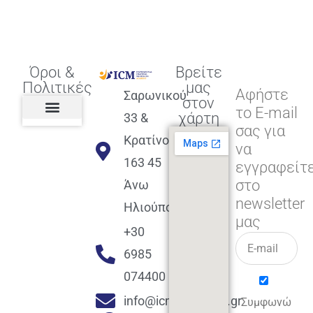
Όροι &
Βρείτε
Πολιτικές
μας
Αφήστε
Σαρωνικού
στον
το E-mail
χάρτη
33 &
σας για
Πολιτική διαφορετικότητας,
ισότητας, συμπερίληψης
Πολιτική διαχείρισης
Συμφωνία εγγραφής
Πολιτική μερική ολοκλήρωσης
Πολιτική πληρωμών
Η Επιχείρηση
Πολιτική επιστροφής
Πολιτική Μετεγγραφής
Πολιτική ασθένειας
Αποφοίτηση και υποστήριξη
(Alumni support)
Κρατίνου
να
163 45
εγγραφείτ
στο
Άνω
newsletter
Ηλιούπολη
μας
+30
6985
074400
info@icmacademy.gr
Συμφωνώ