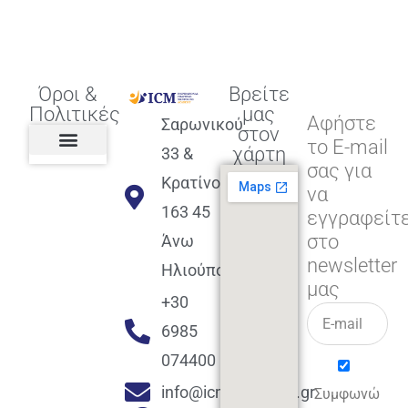
Όροι &
Βρείτε
Πολιτικές
μας
Αφήστε
Σαρωνικού
στον
το E-mail
χάρτη
33 &
σας για
Πολιτική διαφορετικότητας,
ισότητας, συμπερίληψης
Πολιτική διαχείρισης
Συμφωνία εγγραφής
Πολιτική μερική ολοκλήρωσης
Πολιτική πληρωμών
Η Επιχείρηση
Πολιτική επιστροφής
Πολιτική Μετεγγραφής
Πολιτική ασθένειας
Αποφοίτηση και υποστήριξη
(Alumni support)
Κρατίνου
να
163 45
εγγραφείτ
στο
Άνω
newsletter
Ηλιούπολη
μας
+30
6985
074400
info@icmacademy.gr
Συμφωνώ