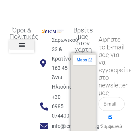
Όροι &
Βρείτε
Πολιτικές
μας
Αφήστε
Σαρωνικού
στον
το E-mail
χάρτη
33 &
σας για
Πολιτική διαφορετικότητας,
ισότητας, συμπερίληψης
Πολιτική διαχείρισης
Συμφωνία εγγραφής
Πολιτική μερική ολοκλήρωσης
Πολιτική πληρωμών
Η Επιχείρηση
Πολιτική επιστροφής
Πολιτική Μετεγγραφής
Πολιτική ασθένειας
Αποφοίτηση και υποστήριξη
(Alumni support)
Κρατίνου
να
163 45
εγγραφείτ
στο
Άνω
newsletter
Ηλιούπολη
μας
+30
6985
074400
info@icmacademy.gr
Συμφωνώ