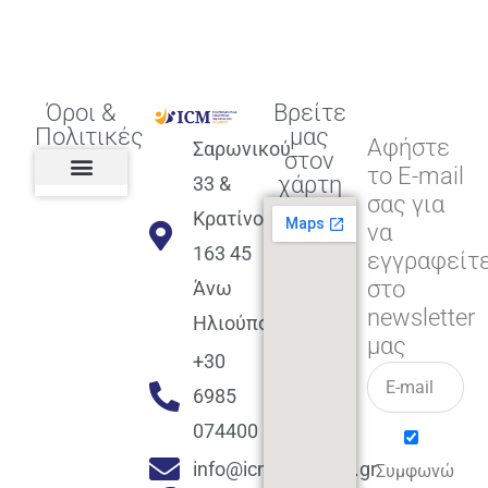
Όροι &
Βρείτε
Πολιτικές
μας
Αφήστε
Σαρωνικού
στον
το E-mail
χάρτη
33 &
σας για
Πολιτική διαφορετικότητας,
ισότητας, συμπερίληψης
Πολιτική διαχείρισης
Συμφωνία εγγραφής
Πολιτική μερική ολοκλήρωσης
Πολιτική πληρωμών
Η Επιχείρηση
Πολιτική επιστροφής
Πολιτική Μετεγγραφής
Πολιτική ασθένειας
Αποφοίτηση και υποστήριξη
(Alumni support)
Κρατίνου
να
163 45
εγγραφείτ
στο
Άνω
newsletter
Ηλιούπολη
μας
+30
6985
074400
info@icmacademy.gr
Συμφωνώ