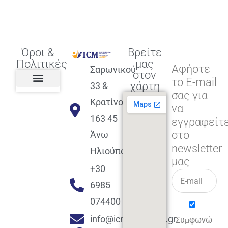
Όροι &
Βρείτε
Πολιτικές
μας
Αφήστε
Σαρωνικού
στον
το E-mail
χάρτη
33 &
σας για
Πολιτική διαφορετικότητας,
ισότητας, συμπερίληψης
Πολιτική διαχείρισης
Συμφωνία εγγραφής
Πολιτική μερική ολοκλήρωσης
Πολιτική πληρωμών
Η Επιχείρηση
Πολιτική επιστροφής
Πολιτική Μετεγγραφής
Πολιτική ασθένειας
Αποφοίτηση και υποστήριξη
(Alumni support)
Κρατίνου
να
163 45
εγγραφείτ
στο
Άνω
newsletter
Ηλιούπολη
μας
+30
6985
074400
info@icmacademy.gr
Συμφωνώ