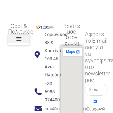
Όροι &
Βρείτε
Πολιτικές
μας
Αφήστε
Σαρωνικού
στον
το E-mail
χάρτη
33 &
σας για
Πολιτική διαφορετικότητας,
ισότητας, συμπερίληψης
Πολιτική διαχείρισης
Συμφωνία εγγραφής
Πολιτική μερική ολοκλήρωσης
Πολιτική πληρωμών
Η Επιχείρηση
Πολιτική επιστροφής
Πολιτική Μετεγγραφής
Πολιτική ασθένειας
Αποφοίτηση και υποστήριξη
(Alumni support)
Κρατίνου
να
163 45
εγγραφείτ
στο
Άνω
newsletter
Ηλιούπολη
μας
+30
6985
074400
info@icmacademy.gr
Συμφωνώ