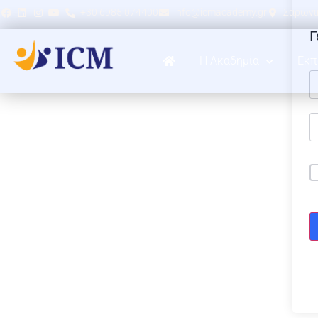
+30 6985 074400
info@icmacademy.gr
Σαρωνικ
Γ
Η Ακαδημία
Εκπ