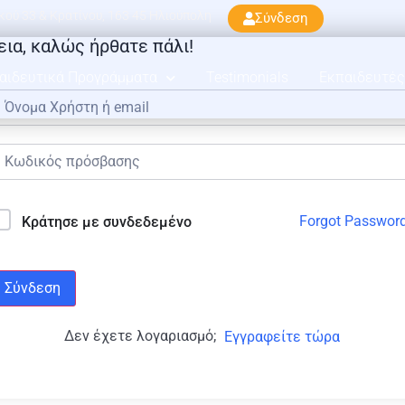
ού 33 & Κρατίνου, 163 45 Ηλιούπολη
Σύνδεση
εια, καλώς ήρθατε πάλι!
αιδευτικά Προγράμματα
Testimonials
Εκπαιδευτές
Forgot Passwor
Κράτησε με συνδεδεμένο
Σύνδεση
Δεν έχετε λογαριασμό;
Εγγραφείτε τώρα